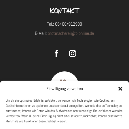
KONTAKT
Tel.: 06468/912930
E-Mail:
brotmacherei@t-online.de

Einwilligung verwalten
Um dir ein optimales Erlebnis zu bieten, verwenden wir Technologien wie Cookies, um
Geräteinformationen zu speichern und/oder darauf zuzugreifen. Wenn du diesen Technologien
zustimmst, können wir Daten wie das Surfverhalten oder eindeutige IDs auf dieser Website
ÖFFNUNGSZEITEN
verarbeiten. Wenn du deine Einwilligung nicht erteilst oder zurückziehst, können bestimmte
Merkmale und Funktionen beeinträchtigt werden.
Mo – Fr 5.30 – 18.00 Uhr