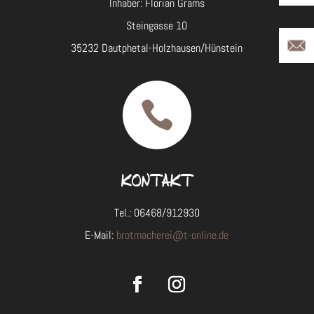
Inhaber: Florian Grams
Steingasse 10
35232 Dautphetal-Holzhausen/Hünstein

KONTAKT
Tel.: 06468/912930
E-Mail:
brotmacherei@t-online.de