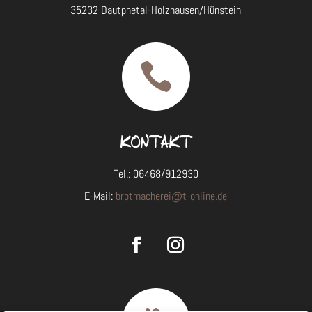
35232 Dautphetal-Holzhausen/Hünstein

KONTAKT
Tel.: 06468/912930
E-Mail:
brotmacherei@t-online.de